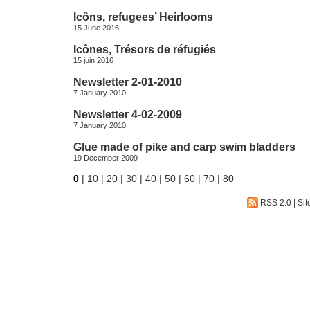
Icôns, refugees’ Heirlooms
15 June 2016
Icônes, Trésors de réfugiés
15 juin 2016
Newsletter 2-01-2010
7 January 2010
Newsletter 4-02-2009
7 January 2010
Glue made of pike and carp swim bladders
19 December 2009
0
|
10
|
20
|
30
|
40
|
50
|
60
|
70
|
80
RSS 2.0
|
Sit